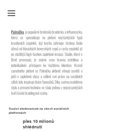
Palmička
je populární brněnská braiderka a influencerka,
která se specializuje na pletení nejrůznějších typů
kreativních copánků. Její tvorba zahrnuje širokou škálu
účesů od klasických boxerských copů a rasta copánků až
po složitější high-fashion zapletené kreace. Studio, které v
Brně provozuje, je známé svou hravou estetikou a
individuálním přístupem ke každému klientovi. Kromě
samotného pletení se Palmička aktivně věnuje osvětě o
péči o zapletené vlasy a sdílení své práce na sociálních
sítích, kde inspiruje tisíce fanoušků. Díky svému osobitému
stylu a precizní technice se stala jednou z nejvýraznějších
tváří české braidingové scény.
Součet sledovanosti na všech sociálních
platformách
přes 10 milionů
shlédnutí