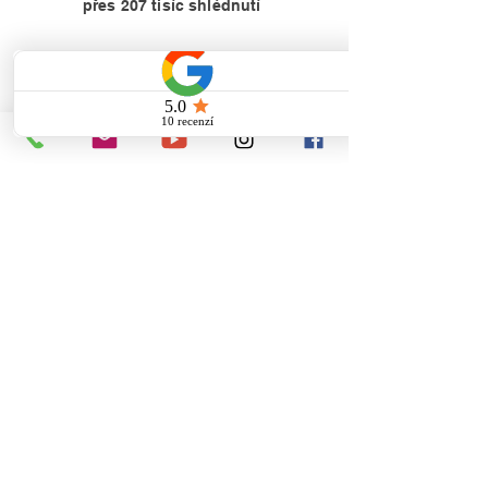
přes 207 tisíc shlédnutí