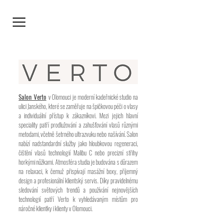
Salon Verto
v Olomouci je moderní kadeřnické studio na
ulici Janského, které se zaměřuje na špičkovou péči o vlasy
a individuální přístup k zákazníkovi. Mezi jejich hlavní
speciality patří prodlužování a zahušťování vlasů různými
metodami, včetně šetrného ultrazvuku nebo našívání. Salon
nabízí nadstandardní služby jako hloubkovou regeneraci,
čištění vlasů technologií Malibu C nebo precizní střihy
horkými nůžkami. Atmosféra studia je budována s důrazem
na relaxaci, k čemuž přispívají masážní boxy, příjemný
design a profesionální klientský servis. Díky pravidelnému
sledování světových trendů a používání nejnovějších
technologií patří Verto k vyhledávaným místům pro
náročné klientky i klienty v Olomouci.