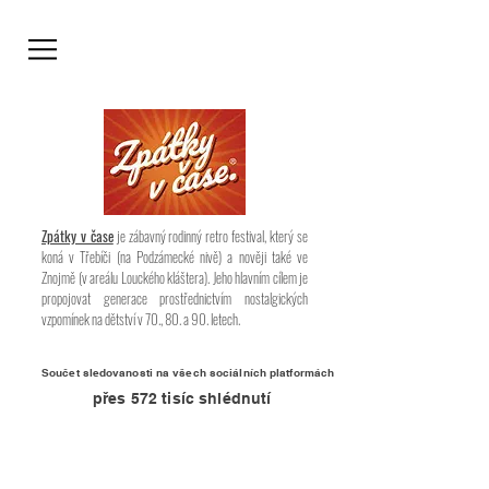
Zpátky v čase
je zábavný rodinný retro festival, který se
koná v Třebíči (na Podzámecké nivě) a nověji také ve
Znojmě (v areálu Louckého kláštera). Jeho hlavním cílem je
propojovat generace prostřednictvím nostalgických
vzpomínek na dětství v 70., 80. a 90. letech.
Součet sledovanosti na všech sociálních platformách
přes 572 tisíc shlédnutí